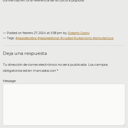
convertido en una referencia de la cultura popular.
— Posted on febrero 27, 2024 at 5:58 pm by
Roberto Castro
—
Tags:
#pasodecebra #pasopeatonal #ciudad #urbanismo #arquitectura
Deja una respuesta
Tu dirección de correo electrónico no será publicada.
Los campos
obligatorios están marcados con
*
Message