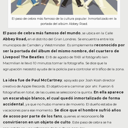
El paso de cebra más famoso de la cultura popular. Inmortalizado en la
portada del albúm Abbey Road.
El paso de cebra más famoso del mundo
, se ubica en la Calle
Abbey Road,
en el distrito del Gran Londres. Se encuentra entre los
municipios de Camden y Westminster. Es simplemente
reconocido por
ser la portada del álbum del mismo nombre, del cuartero de
Livepool The Beatles
. El 8 de agosto de 1969 al fotógrafo Iain
Macmilian le llevó 10 minutos tomar la fotografía. Se dice que la
agrupación necesitó ayuda de la policía para controlar el tráfico de la zona.
La idea fue de Paul McCartney
, apoyado por Josh Kosh director
creativo de Apple Records. El objetivo era caminar por ahí. Fueron 6
fotografías en total, de las cuales se seleccionó la quinta.
En ella aparece
un escarabajo blanco, el cual quedó inmortalizado de forma
accidental
, ya que no hubo manera de moverlo. El dueño estaba de
vacaciones para ese momento.
Se dice que el hombre sufrió años
de acoso por parte de los fans
, quienes al reconocerlo
lo
convirtieron en un objeto de culto
. Este paso de cebra se ha