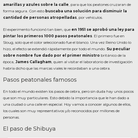
amarillas y azules sobre la calle
, para que los peatones cruzaran de
forma segura. Con esto
buscaba una solución para disminuir la
cantidad de personas atropelladas
, por vehículos.
El experimento funcionó tan bien, que
en 1951 se aprobó una ley para
pintar los primeros 1000 pasos peatonales
. El primero fue en
Sloug, solo que el color seleccionado fue el blanco. Una vez Reino Unido lo
hizo, el efecto se extendió rápidamente por todo el mundo.
Su peculiar
sobre nombre fue dado por el primer ministro
británico de la
época,
James Callagham
, quien al visitar el laboratorio de investigación
habría dicho que las marcas viales le recordaban a una cebra.
Pasos peatonales famosos
En todo el mundo existen los pasos de cebra, pero sin duda hay unos pocos
que son muy particulares. Esto debido la importancia que le han dado a
una ciudad o una calle en especial. Hoy vamos a conocer algunos de ellos,
los cuales son muy representativos y/o reconocidos por millones de
personas.
El paso de Shibuya