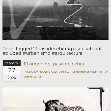
Posts tagged ‘#pasodecebra #pasopeatonal
#ciudad #urbanismo #arquitectura’
febrero
El origen del paso de cebra
27
Posted by
Roberto Castro
in
Escritos de Interés
with
No hay
comentarios
2024