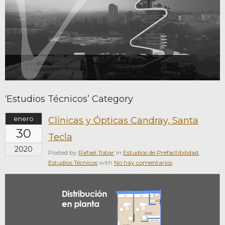
‘Estudios Técnicos’ Category
enero
Clínicas y Ópticas Candray, Santa
30
Tecla
2020
Posted by
Rafael Tobar
in
Estudios de Prefactibilidad
,
Estudios Técnicos
with
No hay comentarios