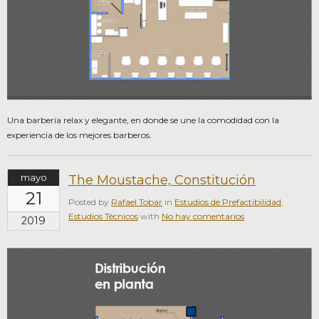
Una barbería relax y elegante, en donde se une la comodidad con la
experiencia de los mejores barberos.
mayo
The Moustache, Constitución
21
Posted by
Rafael Tobar
in
Estudios de Prefactibilidad
,
Estudios Técnicos
with
No hay comentarios
2019