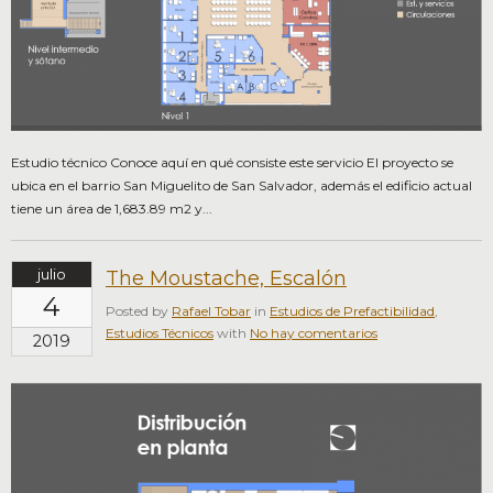
Estudio técnico Conoce aquí en qué consiste este servicio El proyecto se
ubica en el barrio San Miguelito de San Salvador, además el edificio actual
tiene un área de 1,683.89 m2 y...
julio
The Moustache, Escalón
4
Posted by
Rafael Tobar
in
Estudios de Prefactibilidad
,
Estudios Técnicos
with
No hay comentarios
2019