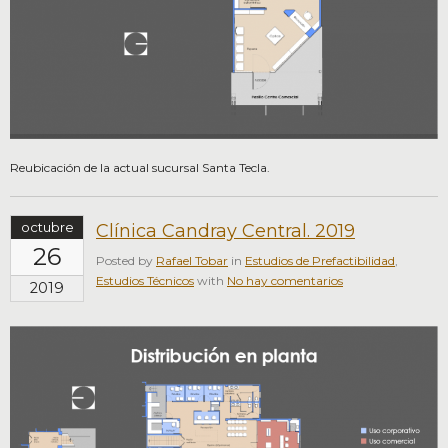
Reubicación de la actual sucursal Santa Tecla.
octubre
Clínica Candray Central. 2019
26
Posted by
Rafael Tobar
in
Estudios de Prefactibilidad
,
Estudios Técnicos
with
No hay comentarios
2019