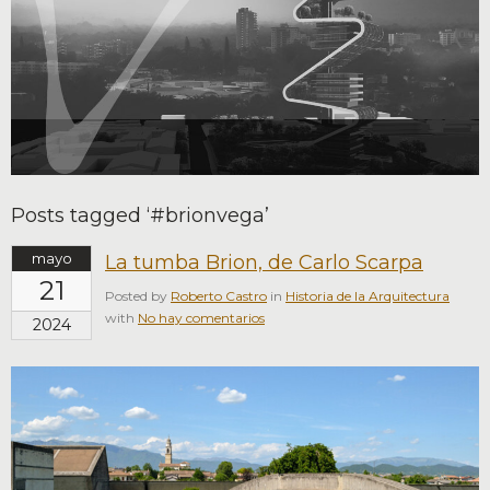
Posts tagged ‘#brionvega’
mayo
La tumba Brion, de Carlo Scarpa
21
Posted by
Roberto Castro
in
Historia de la Arquitectura
with
No hay comentarios
2024