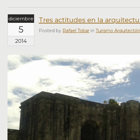
diciembre
Tres actitudes en la arquitect
5
Posted by
Rafael Tobar
in
Turismo Arquitectón
2014