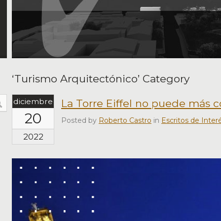
‘Turismo Arquitectónico’ Category
diciembre
La Torre Eiffel no puede más c
20
Posted by
Roberto Castro
in
Escritos de Inter
2022