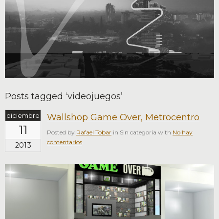
Posts tagged ‘videojuegos’
diciembre
Wallshop Game Over, Metrocentro
11
Posted by
Rafael Tobar
in Sin categoría with
No hay
comentarios
2013