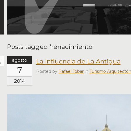
Posts tagged ‘renacimiento’
agosto
La influencia de La Antigua
7
Posted by
Rafael Tobar
in
Turismo Arquitectón
2014