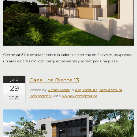
Cerromar 31 se emplaza sobre la ladera del terreno en 2 niveles, ocupando
un área de 300 m², con parqueo de visitas y acceso por una plaza.
julio
Casa Los Riscos 13
29
Posted by
Rafael Tobar
in
Arquitectura
,
Arquitectura
Habitacional
with
No hay comentarios
2022