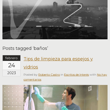
Posts tagged ‘baños’
febrero
Tips de limpieza para espejos y
24
vidrios
2023
Posted by
Roberto Castro
in
Escritos de Interés
with
No hay
comentarios