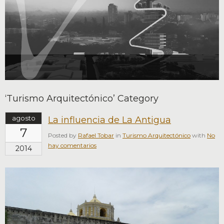
‘Turismo Arquitectónico’ Category
agosto
La influencia de La Antigua
7
Posted by
Rafael Tobar
in
Turismo Arquitectónico
with
No
hay comentarios
2014